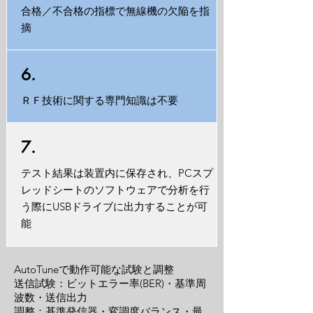
合格／不合格の指標で無線機の欠陥を指
摘
6.
ＲＦ技術に関する専門知識は不要
7.
テスト結果は装置内に保存され、PCスプ
レッドシートのソフトウェアで分析を行
う際にUSBドライブに出力することが可
能
AutoTuneで動作可能な試験と調整
送信試験：ビットエラー率(BER)・基準周
波数・送信出力
調整：基準発信器・変調度バランス・最