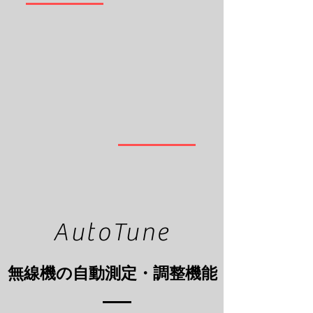
ム
ム
ネ
ネ
自動測定/自動調整機能（オプション）
デュアルディスプレイ
ッ
ッ
測
測
ト】
ト】
定
定
器
器
【株
【株
式
式
会
会
社
社
コ
コ
ム
ム
ネ
ネ
ッ
ッ
ト】
ト】
AutoTune
無線機の自動測定・調整機能