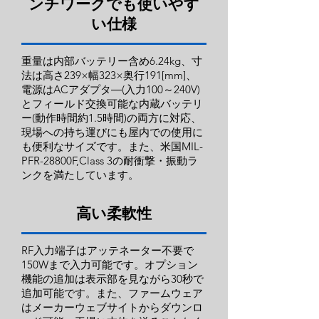
ンチワークでも使いやす
い仕様
重量は内部バッテリー含め6.24kg、寸
法は高さ239×幅323×奥行191[mm]、
電源はACアダプタ―(入力100～240V)
とフィールド交換可能な内蔵バッテリ
ー(動作時間約1.5時間)の両方に対応、
現場への持ち運びにも屋内での使用に
も便利なサイズです。また、米国MIL-
PFR-28800F,Class 3の耐衝撃・振動ラ
ンクを満たしています。
高い柔軟性
RF入力端子はアッテネーター不要で
150Wまで入力可能です。オプション
機能の追加は表示部を見ながら30秒で
追加可能です。また、ファームウェア
はメーカーウェブサイトからダウンロ