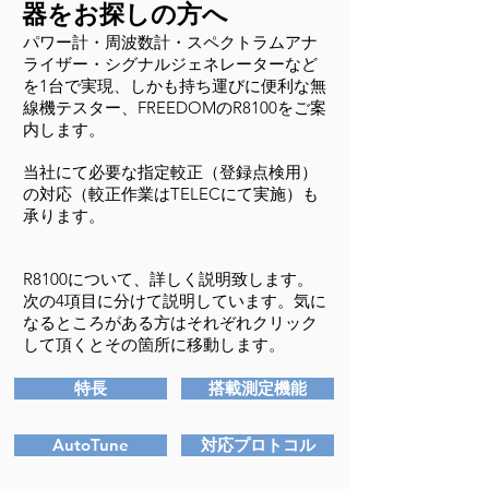
器をお探しの方へ
パワー計・周波数計・スペクトラムアナ
ライザー・シグナルジェネレーターなど
を1台で実現、しかも持ち運びに便利な無
線機テスター、FREEDOMのR8100をご案
内します。
当社にて必要な指定較正（登録点検用）
の対応（較正作業はTELECにて実施）も
承ります。
R8100について、詳しく説明致します。
次の4項目に分けて説明しています。気に
なるところがある方はそれぞれクリック
して頂くとその箇所に移動します。
特長
搭載測定機能
AutoTune
対応プロトコル