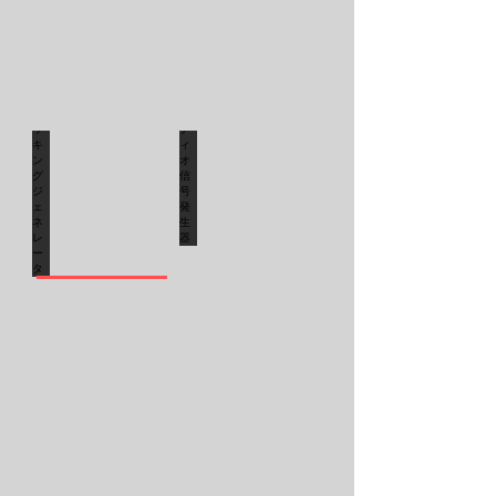
会
会
社
社
コ
コ
ム
ム
ネ
ネ
トラッキングジェネレータ
オーディオ信号発生器
ッ
ッ
測
測
ト】
ト】
定
定
器
器
【株
【株
式
式
会
会
社
社
コ
コ
ム
ム
ネ
ネ
RFケーブル欠陥検出機能
リターンロス/VSWRブリッジ（オプ
ッ
ッ
測
測
ト】
ト】
定
定
器
器
【株
【株
式
式
会
会
社
社
コ
コ