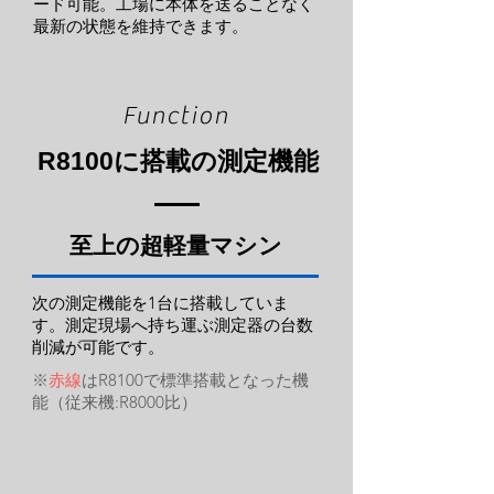
ード可能。工場に本体を送ることなく
最新の状態を維持できます。
Function
R8100に搭載の測定機能
至上の超軽量マシン
次の測定機能を1台に搭載していま
す。測定現場へ持ち運ぶ測定器の台数
削減が可能です。
※
赤線
はR8100で標準搭載となった機
能（従来機:R8000比）
スペクトラムアナライザ
周波数カウンター・周波数偏差計
測
測