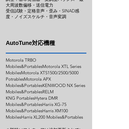
大周波数偏移・送信電力
受信試験・定格音声・歪み・SINAD感
度・ノイズスケルチ・音声変調
AutoTune対応機種
Motorola TRBO
Mobiles&PortablesMotorola XTL Series
MobilesMotorola XTS1500/2500/5000
PotrablesMotorola APX
Mobiles&PortablesKENWOOD NX Series
Mobiles&PortablesRELM
KNG PortablesHytera DMR
Mobiles&PortablesHariis XG-75
Mobiles&PortablesHarris XM100
MobilesHarris XL200 Mobiles&Portables